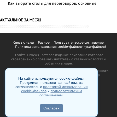
Как выбрать столы для переговоров: основные
АКТУАЛЬНОЕ ЗА МЕСЯЦ
Связь с нами
Разное
Пользовательское соглашение
Политика использования cookie-файлов (куки-файлов)
О сайте: LRNews - сетевое издание призвание которого
своевременно оповещать читателей о главных новостях и
событиях в мире.
Копирование материалов сайта запрещено без письменного
согласия администрации и преследуется по закону.
На сайте используются cookie-файлы.
Продолжая пользоваться сайтом, вы
соглашаетесь с
политикой использования
cookie-файлов
и
пользовательским
соглашением
.
18+
Согласен