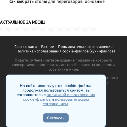
Как выбрать столы для переговоров: основные
АКТУАЛЬНОЕ ЗА МЕСЯЦ
Связь с нами
Разное
Пользовательское соглашение
Политика использования cookie-файлов (куки-файлов)
О сайте: LRNews - сетевое издание призвание которого
своевременно оповещать читателей о главных новостях и
событиях в мире.
Копирование материалов сайта запрещено без письменного
согласия администрации и преследуется по закону.
На сайте используются cookie-файлы.
Продолжая пользоваться сайтом, вы
соглашаетесь с
политикой использования
cookie-файлов
и
пользовательским
соглашением
.
18+
Согласен