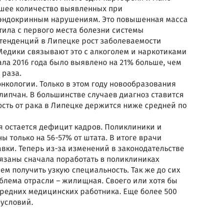
ьшее количество выявленных при
 эндокринным нарушениям. Это повышенная масса
стила с первого места болезни системы
тенденций в Липецке рост заболеваемости
Медики связывают это с алкоголем и наркотиками
ла 2016 года было выявлено на 21% больше, чем
 раза.
нкологии. Только в этом году новообразования
липчан. В большинстве случаев диагноз ставится
ость от рака в Липецке держится ниже средней по
 остается дефицит кадров. Поликлиники и
 только на 56-57% от штата. В итоге врачи
тавки. Теперь из-за изменений в законодательстве
бязаны сначала поработать в поликлиниках
м получить узкую специальность. Так же до сих
блема отрасли – жилищная. Своего или хотя бы
средних медицинских работника. Еще более 500
условий.