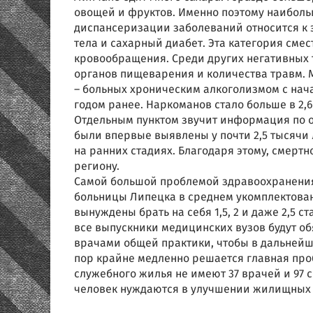
овощей и фруктов. Именно поэтому наибол
диспансеризации заболеваний относится к
тела и сахарный диабет. Эта категория сме
кровообращения. Среди других негативных 
органов пищеварения и количества травм. 
– больных хроническим алкоголизмом с нача
годом ранее. Наркоманов стало больше в 2,6
Отдельным пунктом звучит информация по о
были впервые выявлены у почти 2,5 тысячи 
на ранних стадиях. Благодаря этому, смертн
региону.
Самой большой проблемой здравоохранения
больницы Липецка в среднем укомплектованы
вынуждены брать на себя 1,5, 2 и даже 2,5 с
все выпускники медицинских вузов будут о
врачами общей практики, чтобы в дальнейше
пор крайне медленно решается главная про
служебного жилья не имеют 37 врачей и 97 
человек нуждаются в улучшении жилищных 