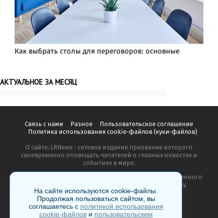
Как выбрать столы для переговоров: основные
АКТУАЛЬНОЕ ЗА МЕСЯЦ
Связь с нами
Разное
Пользовательское соглашение
Политика использования cookie-файлов (куки-файлов)
О сайте: LRNews - сетевое издание призвание которого
своевременно оповещать читателей о главных новостях и
событиях в мире.
Копирование материалов сайта запрещено без письменного
согласия администрации и преследуется по закону.
На сайте используются cookie-файлы.
Продолжая пользоваться сайтом, вы
соглашаетесь с
политикой использования
cookie-файлов
и
пользовательским