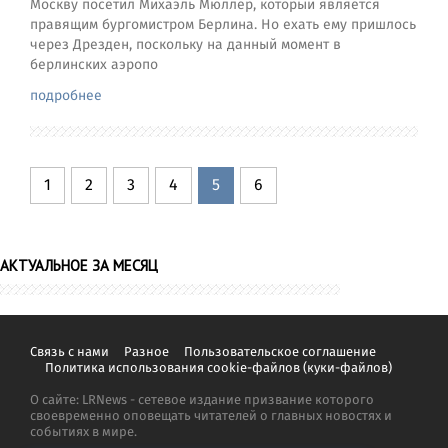
Москву посетил Михаэль Мюллер, который является
правящим бургомистром Берлина. Но ехать ему пришлось
через Дрезден, поскольку на данный момент в
берлинских аэропо
подробнее
1
2
3
4
5
6
АКТУАЛЬНОЕ ЗА МЕСЯЦ
Связь с нами
Разное
Пользовательское соглашение
Политика использования cookie-файлов (куки-файлов)
О сайте: LRNews - сетевое издание призвание которого
своевременно оповещать читателей о главных новостях и
событиях в мире.