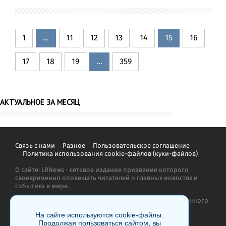
1
...
11
12
13
14
15
16
17
18
19
...
359
АКТУАЛЬНОЕ ЗА МЕСЯЦ
Связь с нами
Разное
Пользовательское соглашение
Политика использования cookie-файлов (куки-файлов)
О сайте: LRNews - сетевое издание призвание которого
своевременно оповещать читателей о главных новостях и
событиях в мире.
Копирование материалов сайта запрещено без письменного
согласия администрации и преследуется по закону.
На сайте используются cookie-файлы.
Продолжая пользоваться сайтом, вы