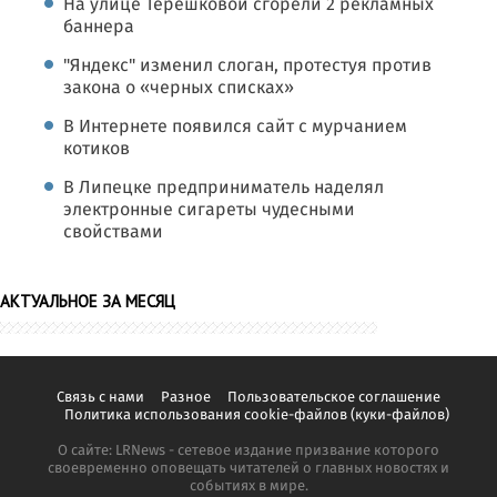
На улице Терешковой сгорели 2 рекламных
баннера
"Яндекс" изменил слоган, протестуя против
закона о «черных списках»
В Интернете появился сайт с мурчанием
котиков
В Липецке предприниматель наделял
электронные сигареты чудесными
свойствами
АКТУАЛЬНОЕ ЗА МЕСЯЦ
Связь с нами
Разное
Пользовательское соглашение
Политика использования cookie-файлов (куки-файлов)
О сайте: LRNews - сетевое издание призвание которого
своевременно оповещать читателей о главных новостях и
событиях в мире.