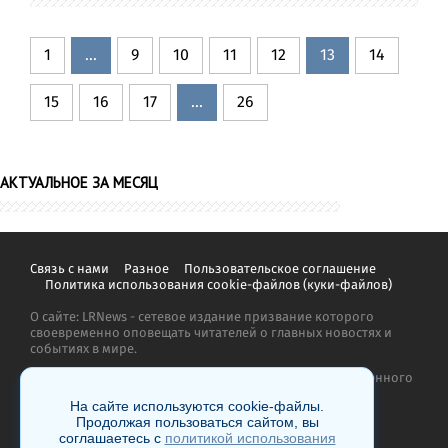
1
...
9
10
11
12
13
14
15
16
17
...
26
АКТУАЛЬНОЕ ЗА МЕСЯЦ
Связь с нами
Разное
Пользовательское соглашение
Политика использования cookie-файлов (куки-файлов)
О сайте: LRNews - сетевое издание призвание которого
своевременно оповещать читателей о главных новостях и
событиях в мире.
Копирование материалов сайта запрещено без письменного
согласия администрации и преследуется по закону.
На сайте используются cookie-файлы.
Продолжая пользоваться сайтом, вы
соглашаетесь с
политикой использования