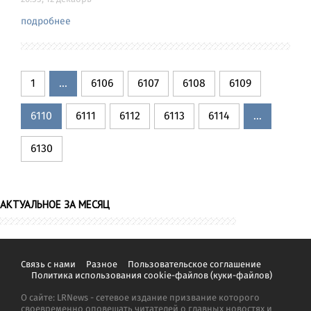
подробнее
1
...
6106
6107
6108
6109
6110
6111
6112
6113
6114
...
6130
АКТУАЛЬНОЕ ЗА МЕСЯЦ
Связь с нами
Разное
Пользовательское соглашение
Политика использования cookie-файлов (куки-файлов)
О сайте: LRNews - сетевое издание призвание которого
своевременно оповещать читателей о главных новостях и