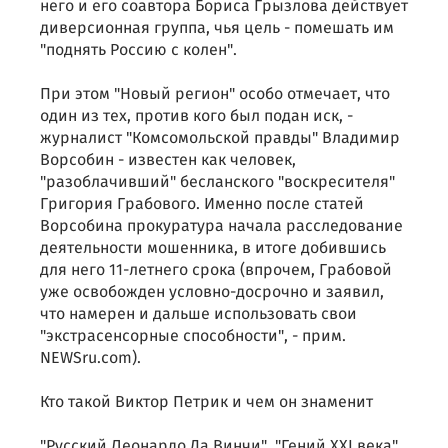
него и его соавтора Бориса Грызлова действует
диверсионная группа, чья цель - помешать им
"поднять Россию с колен".
При этом "Новый регион" особо отмечает, что
один из тех, против кого был подан иск, -
журналист "Комсомольской правды" Владимир
Ворсобин - известен как человек,
"разоблачивший" бесланского "воскресителя"
Григория Грабового. Именно после статей
Ворсобина прокуратура начала расследование
деятельности мошенника, в итоге добившись
для него 11-летнего срока (впрочем, Грабовой
уже освобожден условно-досрочно и заявил,
что намерен и дальше использовать свои
"экстрасенсорные способности", - прим.
NEWSru.com).
Кто такой Виктор Петрик и чем он знаменит
"Русский Леонардо Да Винчи", "Гений XXI века",