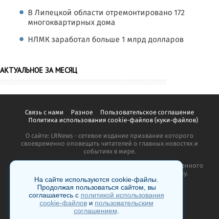
В Липецкой области отремонтировано 172
многоквартирных дома
НЛМК заработал больше 1 млрд долларов
АКТУАЛЬНОЕ ЗА МЕСЯЦ
Связь с нами
Разное
Пользовательское соглашение
Политика использования cookie-файлов (куки-файлов)
О сайте: LRNews - сетевое издание призвание которого
своевременно оповещать читателей о главных новостях и
событиях в мире.
Копирование материалов сайта запрещено без письменного
согласия администрации и преследуется по закону.
На сайте используются cookie-файлы.
Продолжая пользоваться сайтом, вы
соглашаетесь с
политикой использования
cookie-файлов
и
пользовательским
соглашением
.