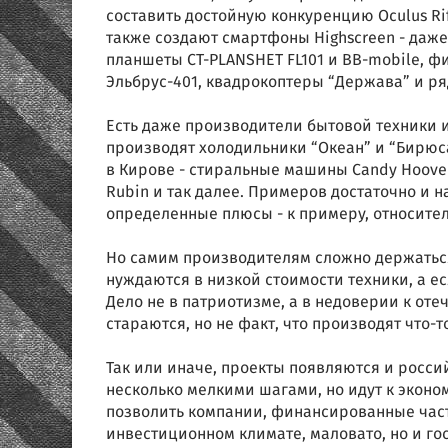
составить достойную конкуренцию Oculus Rif
также создают смартфоны Highscreen - даже 
планшеты СТ-PLANSHET FL101 и BB-mobile, ф
Эльбрус-401, квадрокоптеры “Держава” и ря
Есть даже производители бытовой техники и
производят холодильники “Океан” и “Бирюса”
в Кирове - стиральные машины Candy Hoove
Rubin и так далее. Примеров достаточно и 
определенные плюсы - к примеру, относител
Но самим производителям сложно держаться
нуждаются в низкой стоимости техники, а ес
Дело не в патриотизме, а в недоверии к от
стараются, но не факт, что производят что-т
Так или иначе, проекты появляются и росси
несколько мелкими шагами, но идут к эконом
позволить компании, финансированные час
инвестиционном климате, маловато, но и го