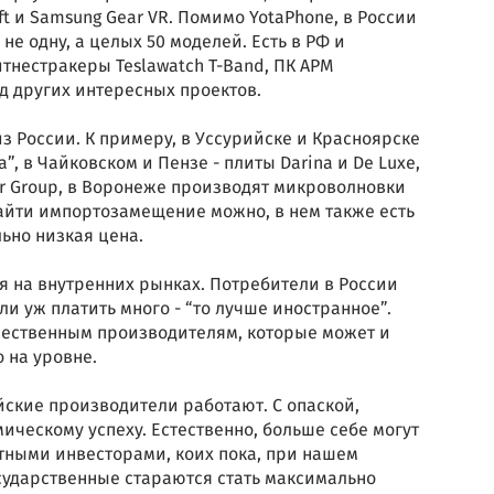
t и Samsung Gear VR. Помимо YotaPhone, в России
не одну, а целых 50 моделей. Есть в РФ и
итнестракеры Teslawatch T-Band, ПК АРМ
д других интересных проектов.
з России. К примеру, в Уссурийске и Красноярске
, в Чайковском и Пензе - плиты Darina и De Luxe,
r Group, в Воронеже производят микроволновки
найти импортозамещение можно, в нем также есть
ьно низкая цена.
 на внутренних рынках. Потребители в России
ли уж платить много - “то лучше иностранное”.
ечественным производителям, которые может и
о на уровне.
йские производители работают. С опаской,
ическому успеху. Естественно, больше себе могут
тными инвесторами, коих пока, при нашем
сударственные стараются стать максимально