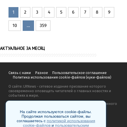
1
2
3
4
5
6
7
8
9
10
...
359
АКТУАЛЬНОЕ ЗА МЕСЯЦ
Связь с нами
Разное
Пользовательское соглашение
Политика использования cookie-файлов (куки-файлов)
О сайте: LRNews - сетевое издание призвание которого
своевременно оповещать читателей о главных новостях и
событиях в мире.
Копирование материалов сайта запрещено без письменного
согласия администрации и преследуется по закону.
На сайте используются cookie-файлы.
Продолжая пользоваться сайтом, вы
соглашаетесь с
политикой использования
cookie-файлов
и
пользовательским