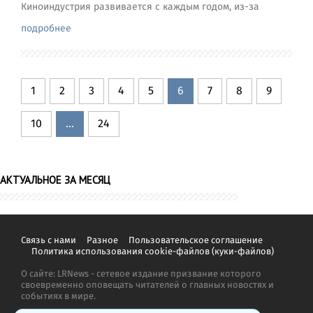
Киноиндустрия развивается с каждым годом, из-за
подробнее
1
2
3
4
5
6
7
8
9
10
...
24
АКТУАЛЬНОЕ ЗА МЕСЯЦ
Связь с нами
Разное
Пользовательское соглашение
Политика использования cookie-файлов (куки-файлов)
О сайте: LRNews - сетевое издание призвание которого
своевременно оповещать читателей о главных новостях и
событиях в мире.